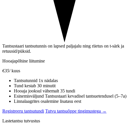
Tantsustaari tantsutunnis on lapsed paljajalu ning riietus on t-särk ja
retuusid/püksid.
Hooajapõhine liitumine
€35
/ kuus
Tantsutunnid 1x nädalas
Tund kestab 30 minutit
Hooaja jooksul vähemalt 35 tundi
Esinemisväljund Tantsustaari kevadisel tantsuetendusel (5–7a)
Linnalaagrites osalemine lisatasu eest
Registreeru tantsutundi
Tutvu tantsuõppe tingimustega →
Lastetantsu tutvustus