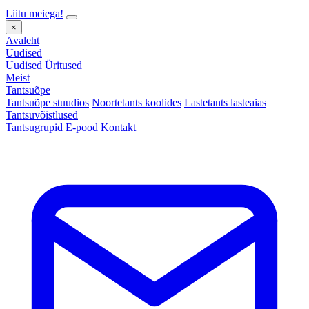
Liitu meiega!
×
Avaleht
Uudised
Uudised
Üritused
Meist
Tantsuõpe
Tantsuõpe stuudios
Noortetants koolides
Lastetants lasteaias
Tantsuvõistlused
Tantsugrupid
E-pood
Kontakt