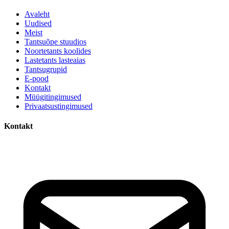
Avaleht
Uudised
Meist
Tantsuõpe stuudios
Noortetants koolides
Lastetants lasteaias
Tantsugrupid
E-pood
Kontakt
Müügitingimused
Privaatsustingimused
Kontakt