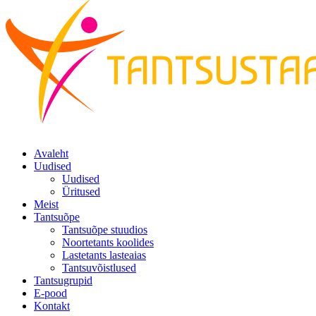
Avaleht
Uudised
Uudised
Üritused
Meist
Tantsuõpe
Tantsuõpe stuudios
Noortetants koolides
Lastetants lasteaias
Tantsuvõistlused
Tantsugrupid
E-pood
Kontakt