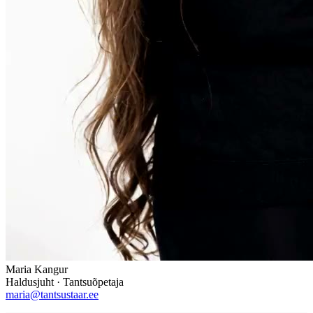
Maria Kangur
Haldusjuht · Tantsuõpetaja
maria@tantsustaar.ee