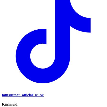
tantsustaar_official
TikTok
Kiirlingid