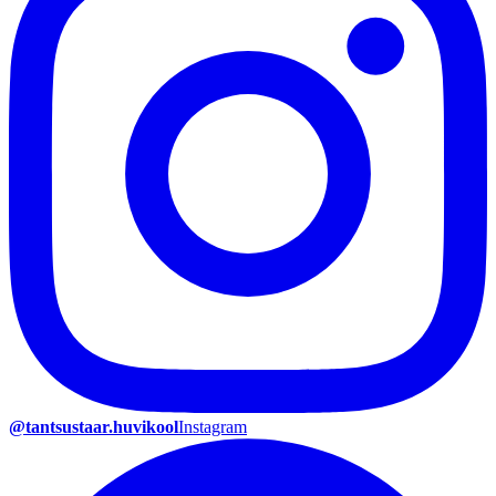
@tantsustaar.huvikool
Instagram