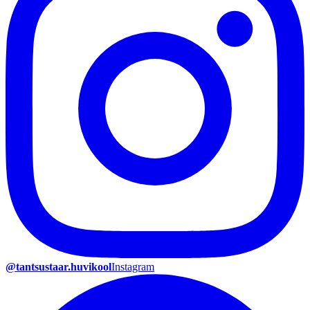
@tantsustaar.huvikool
Instagram