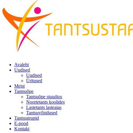
Avaleht
Uudised
Uudised
Üritused
Meist
Tantsuõpe
Tantsuõpe stuudios
Noortetants koolides
Lastetants lasteaias
Tantsuvõistlused
Tantsugrupid
E-pood
Kontakt