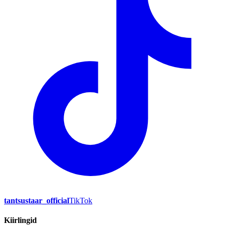
tantsustaar_official
TikTok
Kiirlingid