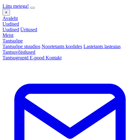
Liitu meiega!
×
Avaleht
Uudised
Uudised
Üritused
Meist
Tantsuõpe
Tantsuõpe stuudios
Noortetants koolides
Lastetants lasteaias
Tantsuvõistlused
Tantsugrupid
E-pood
Kontakt