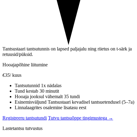
Tantsustaari tantsutunnis on lapsed paljajalu ning riietus on t-särk ja
retuusid/püksid.
Hooajapõhine liitumine
€35
/ kuus
Tantsutunnid 1x nädalas
Tund kestab 30 minutit
Hooaja jooksul vähemalt 35 tundi
Esinemisväljund Tantsustaari kevadisel tantsuetendusel (5–7a)
Linnalaagrites osalemine lisatasu eest
Registreeru tantsutundi
Tutvu tantsuõppe tingimustega →
Lastetantsu tutvustus