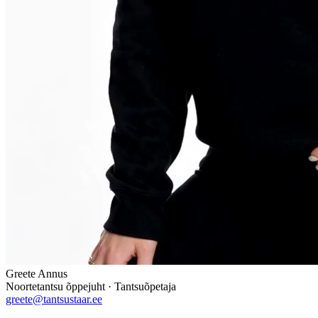
Greete Annus
Noortetantsu õppejuht · Tantsuõpetaja
greete@tantsustaar.ee