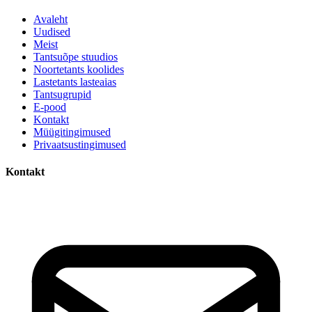
Avaleht
Uudised
Meist
Tantsuõpe stuudios
Noortetants koolides
Lastetants lasteaias
Tantsugrupid
E-pood
Kontakt
Müügitingimused
Privaatsustingimused
Kontakt