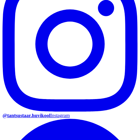
@tantsustaar.huvikool
Instagram