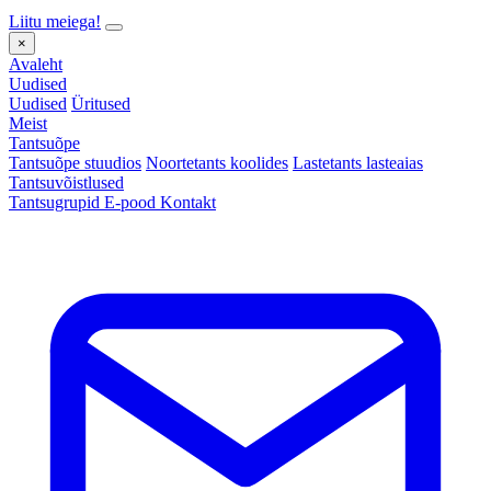
Liitu meiega!
×
Avaleht
Uudised
Uudised
Üritused
Meist
Tantsuõpe
Tantsuõpe stuudios
Noortetants koolides
Lastetants lasteaias
Tantsuvõistlused
Tantsugrupid
E-pood
Kontakt