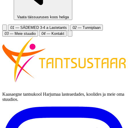
Vaata täissuuruses koos heliga
01
— SÄDEMED 3-4 a Lastetants
02
— Tunniplaan
03
— Meie stuudio
04
— Kontakt
Kaasaegne tantsukool Harjumaa lasteaedades, koolides ja meie oma
stuudios.