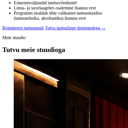
Esinemisväljundid tantsuvõistlustel
Linna- ja suvelaagrites osalemine lisatasu eest
Programm sisaldab ühte valikainet tantsustuudios
(tantsutehnika, akrobaatika) lisatasu eest
Registreeru tantsutundi
Tutvu tantsuõppe tingimustega →
Meie stuudio
Tutvu meie stuudioga