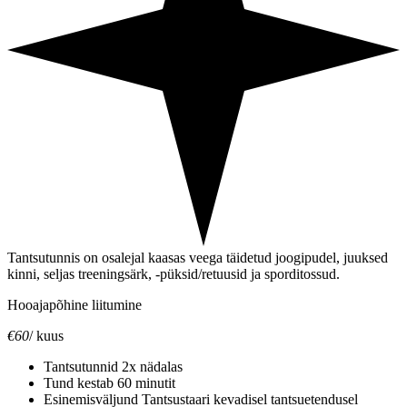
Tantsutunnis on osalejal kaasas veega täidetud joogipudel, juuksed
kinni, seljas treeningsärk, -püksid/retuusid ja sporditossud.
Hooajapõhine liitumine
€60
/ kuus
Tantsutunnid 2x nädalas
Tund kestab 60 minutit
Esinemisväljund Tantsustaari kevadisel tantsuetendusel