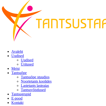
Avaleht
Uudised
Uudised
Üritused
Meist
Tantsuõpe
Tantsuõpe stuudios
Noortetants koolides
Lastetants lasteaias
Tantsuvõistlused
Tantsugrupid
E-pood
Kontakt