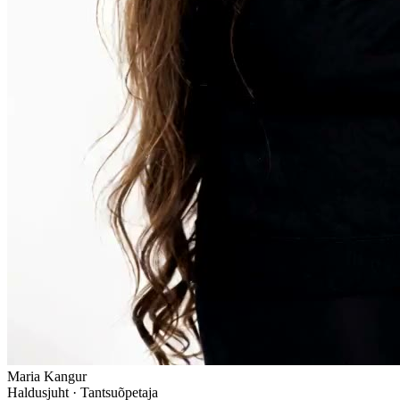
Maria Kangur
Haldusjuht · Tantsuõpetaja