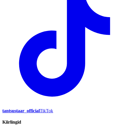
tantsustaar_official
TikTok
Kiirlingid