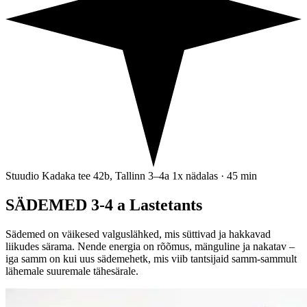
Stuudio
Kadaka tee 42b, Tallinn
3–4a
1x nädalas · 45 min
SÄDEMED 3-4 a Lastetants
Sädemed on väikesed valguslähked, mis süttivad ja hakkavad
liikudes särama. Nende energia on rõõmus, mänguline ja nakatav –
iga samm on kui uus sädemehetk, mis viib tantsijaid samm-sammult
lähemale suuremale tähesärale.