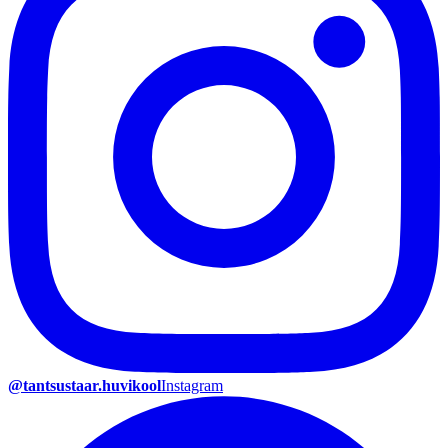
@tantsustaar.huvikool
Instagram