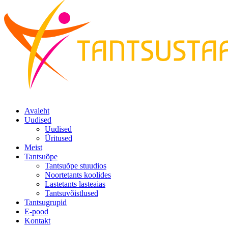
Avaleht
Uudised
Uudised
Üritused
Meist
Tantsuõpe
Tantsuõpe stuudios
Noortetants koolides
Lastetants lasteaias
Tantsuvõistlused
Tantsugrupid
E-pood
Kontakt