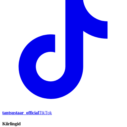
tantsustaar_official
TikTok
Kiirlingid