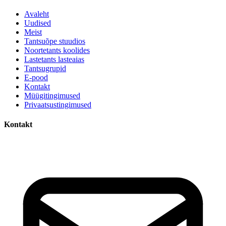
Avaleht
Uudised
Meist
Tantsuõpe stuudios
Noortetants koolides
Lastetants lasteaias
Tantsugrupid
E-pood
Kontakt
Müügitingimused
Privaatsustingimused
Kontakt