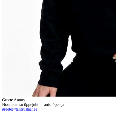
Greete Annus
Noortetantsu õppejuht · Tantsuõpetaja
greete@tantsustaar.ee