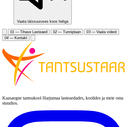
Vaata täissuuruses koos heliga
01
— Tihase Lasteaed
02
— Tunniplaan
03
— Vaata videot
04
— Kontakt
Kaasaegne tantsukool Harjumaa lasteaedades, koolides ja meie oma
stuudios.