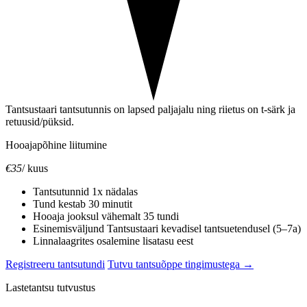
Tantsustaari tantsutunnis on lapsed paljajalu ning riietus on t-särk ja
retuusid/püksid.
Hooajapõhine liitumine
€35
/ kuus
Tantsutunnid 1x nädalas
Tund kestab 30 minutit
Hooaja jooksul vähemalt 35 tundi
Esinemisväljund Tantsustaari kevadisel tantsuetendusel (5–7a)
Linnalaagrites osalemine lisatasu eest
Registreeru tantsutundi
Tutvu tantsuõppe tingimustega →
Lastetantsu tutvustus