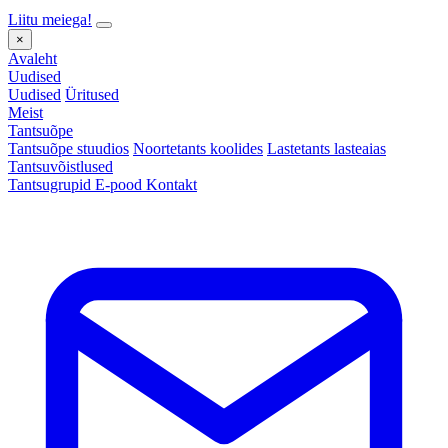
Liitu meiega!
×
Avaleht
Uudised
Uudised
Üritused
Meist
Tantsuõpe
Tantsuõpe stuudios
Noortetants koolides
Lastetants lasteaias
Tantsuvõistlused
Tantsugrupid
E-pood
Kontakt