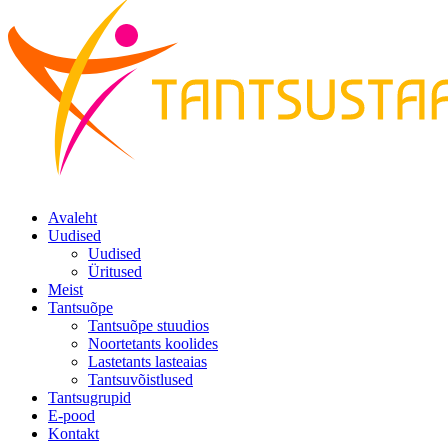
Avaleht
Uudised
Uudised
Üritused
Meist
Tantsuõpe
Tantsuõpe stuudios
Noortetants koolides
Lastetants lasteaias
Tantsuvõistlused
Tantsugrupid
E-pood
Kontakt