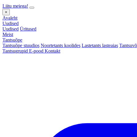
Liitu meiega!
×
Avaleht
Uudised
Uudised
Üritused
Meist
Tantsuõpe
Tantsuõpe stuudios
Noortetants koolides
Lastetants lasteaias
Tantsuvõ
Tantsugrupid
E-pood
Kontakt