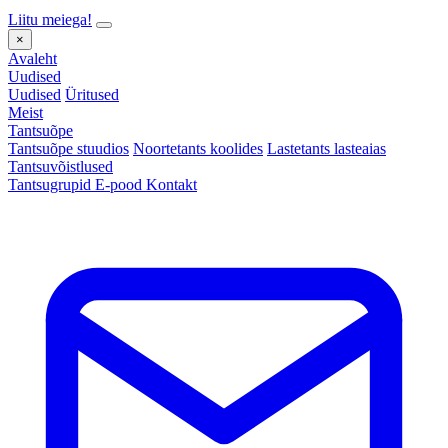
Liitu meiega!
×
Avaleht
Uudised
Uudised
Üritused
Meist
Tantsuõpe
Tantsuõpe stuudios
Noortetants koolides
Lastetants lasteaias
Tantsuvõistlused
Tantsugrupid
E-pood
Kontakt