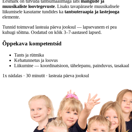
Eesmärk on tutvuda tantsumaailmaga läbi
mängude ja
muusikaliste loovtegevuste
. Lisaks tavapärasele muusikalisele
liikumisele kasutame tundides ka
tantsuteraapia ja lastejooga
elemente.
Tunnid toimuvad lasteaia päeva jooksul — lapsevanem ei pea
kuhugi sõitma. Oodatud on kõik 3–7-aastased lapsed.
Õppekava kompetentsid
Tants ja rütmika
Kehatunnetus ja loovus
Liikumine — koordinatsioon, tähelepanu, painduvus, tasakaal
1x nädalas · 30 minutit · lasteaia päeva jooksul