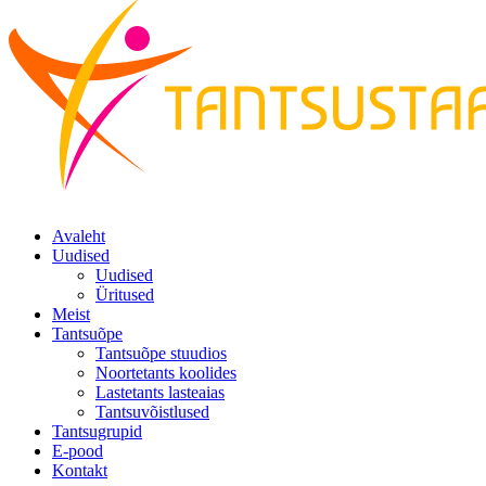
Avaleht
Uudised
Uudised
Üritused
Meist
Tantsuõpe
Tantsuõpe stuudios
Noortetants koolides
Lastetants lasteaias
Tantsuvõistlused
Tantsugrupid
E-pood
Kontakt