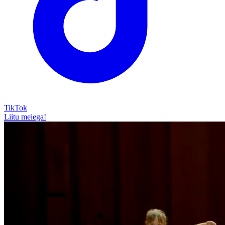
TikTok
Liitu meiega!