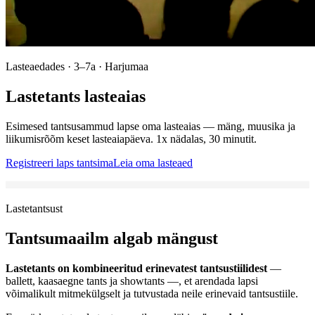
Lasteaedades · 3–7a · Harjumaa
Lastetants lasteaias
Esimesed tantsusammud lapse oma lasteaias — mäng, muusika ja
liikumisrõõm keset lasteaiapäeva. 1x nädalas, 30 minutit.
Registreeri laps tantsima
Leia oma lasteaed
Lastetantsust
Tantsumaailm algab mängust
Lastetants on kombineeritud erinevatest tantsustiilidest
—
ballett, kaasaegne tants ja showtants —, et arendada lapsi
võimalikult mitmekülgselt ja tutvustada neile erinevaid tantsustiile.