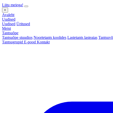
Liitu meiega!
×
Avaleht
Uudised
Uudised
Üritused
Meist
Tantsuõpe
Tantsuõpe stuudios
Noortetants koolides
Lastetants lasteaias
Tantsuvõ
Tantsugrupid
E-pood
Kontakt