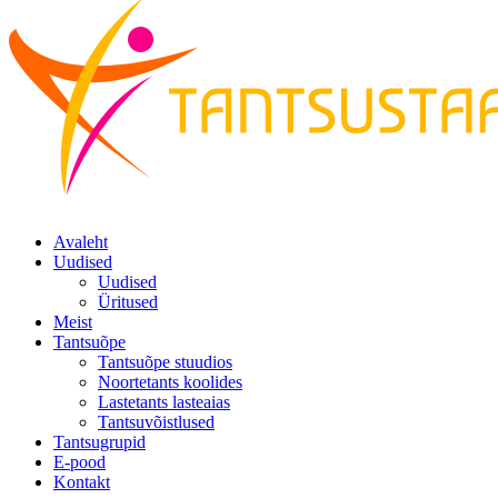
Avaleht
Uudised
Uudised
Üritused
Meist
Tantsuõpe
Tantsuõpe stuudios
Noortetants koolides
Lastetants lasteaias
Tantsuvõistlused
Tantsugrupid
E-pood
Kontakt