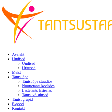
Avaleht
Uudised
Uudised
Üritused
Meist
Tantsuõpe
Tantsuõpe stuudios
Noortetants koolides
Lastetants lasteaias
Tantsuvõistlused
Tantsugrupid
E-pood
Kontakt