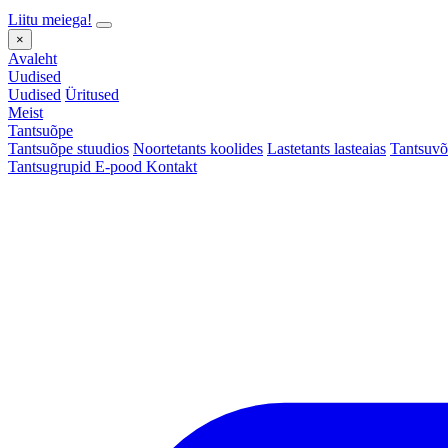
Liitu meiega!
×
Avaleht
Uudised
Uudised
Üritused
Meist
Tantsuõpe
Tantsuõpe stuudios
Noortetants koolides
Lastetants lasteaias
Tantsuvõ
Tantsugrupid
E-pood
Kontakt